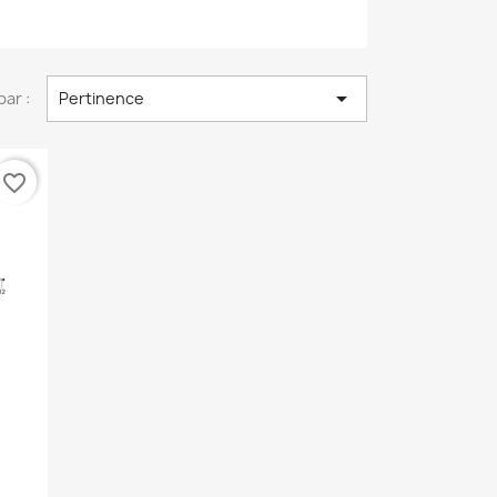

par :
Pertinence
favorite_border