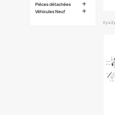

Pièces détachées

Véhicules Neuf
Il y a 