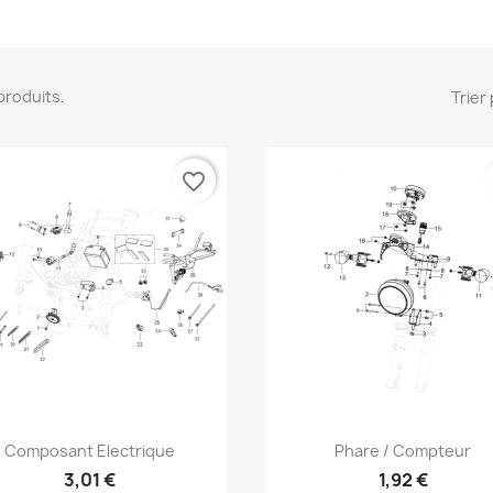
2 produits.
Trier 
favorite_border
Aperçu rapide
Aperçu rapide


Composant Electrique
Phare / Compteur
3,01 €
1,92 €