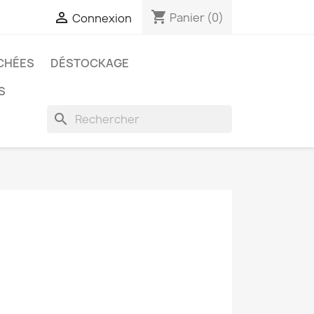
shopping_cart

Panier
(0)
Connexion
CHÉES
DÉSTOCKAGE
S
search