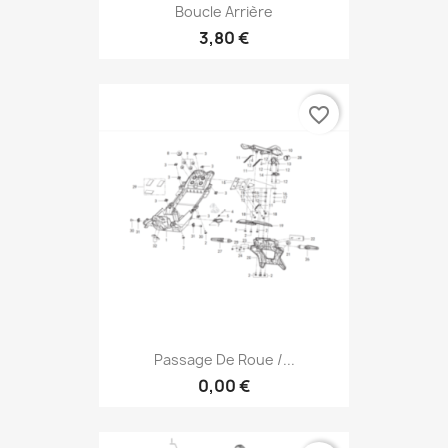
Boucle Arrière
3,80 €
favorite_border
Passage De Roue /...
0,00 €