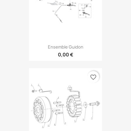
Ensemble Guidon
0,00 €
favorite_border