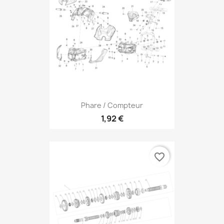
Phare / Compteur
1,92 €
favorite_border