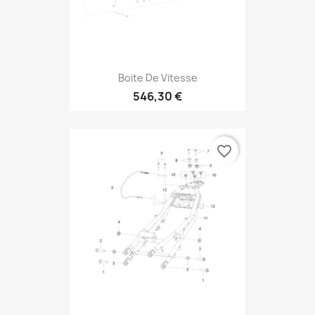
Boite De Vitesse
546,30 €
favorite_border