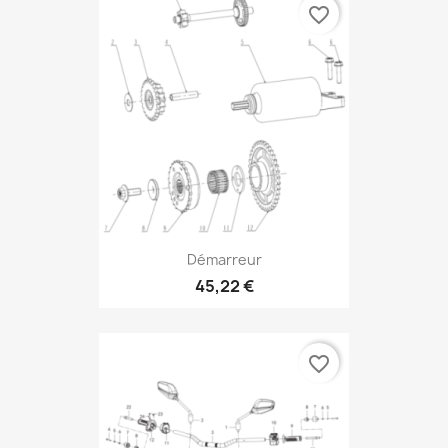
favorite_border
Démarreur
45,22 €
favorite_border