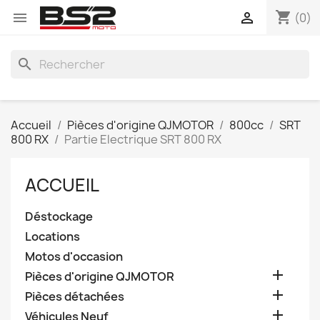
shopping_cart


(0)
search
Accueil
Pièces d'origine QJMOTOR
800cc
SRT
800 RX
Partie Electrique SRT 800 RX
ACCUEIL
Déstockage
Locations
Motos d'occasion

Pièces d'origine QJMOTOR

Pièces détachées

Véhicules Neuf