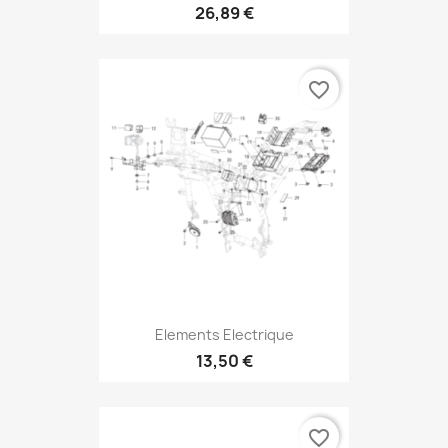
26,89 €
favorite_border
Elements Electrique
13,50 €
favorite_border