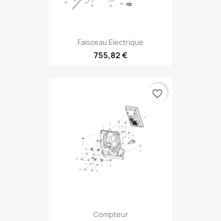
Faisceau Electrique
755,82 €
favorite_border
Compteur