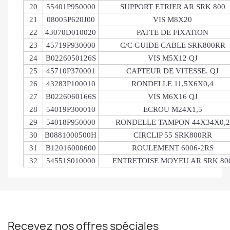
20
55401P950000
SUPPORT ETRIER AR SRK 800
21
08005P620J00
VIS M8X20
22
43070D010020
PATTE DE FIXATION
23
45719P930000
C/C GUIDE CABLE SRK800RR
24
B0226050126S
VIS M5X12 QJ
25
45710P370001
CAPTEUR DE VITESSE. QJ
26
43283P100010
RONDELLE 11,5X6X0,4
27
B0226060166S
VIS M6X16 QJ
28
54019P300010
ECROU M24X1,5
29
54018P950000
RONDELLE TAMPON 44X34X0,2
30
B0881000500H
CIRCLIP 55 SRK800RR
31
B12016000600
ROULEMENT 6006-2RS
32
54551S010000
ENTRETOISE MOYEU AR SRK 80
Recevez nos offres spéciales