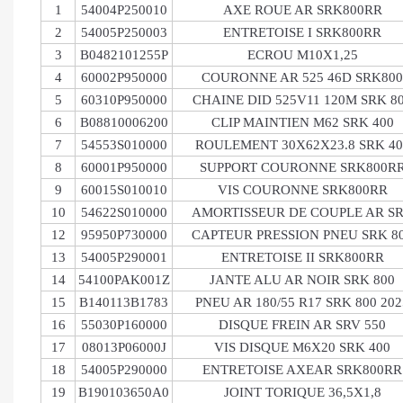
1
54004P250010
AXE ROUE AR SRK800RR
2
54005P250003
ENTRETOISE I SRK800RR
3
B0482101255P
ECROU M10X1,25
4
60002P950000
COURONNE AR 525 46D SRK800
5
60310P950000
CHAINE DID 525V11 120M SRK 8
6
B08810006200
CLIP MAINTIEN M62 SRK 400
7
54553S010000
ROULEMENT 30X62X23.8 SRK 40
8
60001P950000
SUPPORT COURONNE SRK800R
9
60015S010010
VIS COURONNE SRK800RR
10
54622S010000
AMORTISSEUR DE COUPLE AR S
12
95950P730000
CAPTEUR PRESSION PNEU SRK 8
13
54005P290001
ENTRETOISE II SRK800RR
14
54100PAK001Z
JANTE ALU AR NOIR SRK 800
15
B140113B1783
PNEU AR 180/55 R17 SRK 800 202
16
55030P160000
DISQUE FREIN AR SRV 550
17
08013P06000J
VIS DISQUE M6X20 SRK 400
18
54005P290000
ENTRETOISE AXEAR SRK800RR
19
B190103650A0
JOINT TORIQUE 36,5X1,8