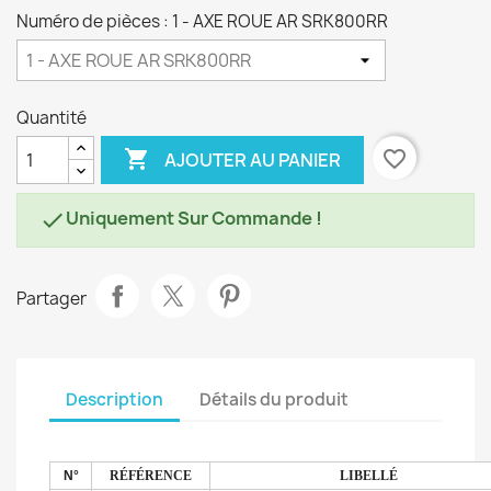
Numéro de pièces : 1 - AXE ROUE AR SRK800RR
Quantité

favorite_border
AJOUTER AU PANIER
Uniquement Sur Commande !

Partager
Description
Détails du produit
N°
RÉFÉRENCE
LIBELLÉ