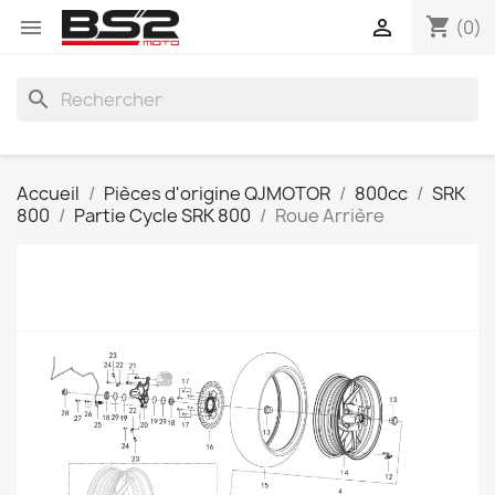
shopping_cart


(0)
search
Accueil
Pièces d'origine QJMOTOR
800cc
SRK
800
Partie Cycle SRK 800
Roue Arrière