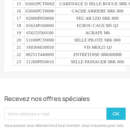
15
65602PCT006Z
CARENAGE D SELLE ROUGE SRK 
16
65606PCT0000
CACHE ARRIERE SRK 800
17
82000P950000
FEU AR LED SRK 800
18
65624P160000
ECROU CAGE M5 QJ
19
65625J560100
AGRAFE M6
20
51100PCT0000
SELLE PILOTE SRK 800
21
160306030050
VIS M6X25 QJ
22
08251T440000
ENTRETOISE SRK800RR
23
51200P950010
SELLE PASSAGER SRK 800
Recevez nos offres spéciales
Vous pouvez vous désinscrire à tout moment. Vous trouverez pour cela