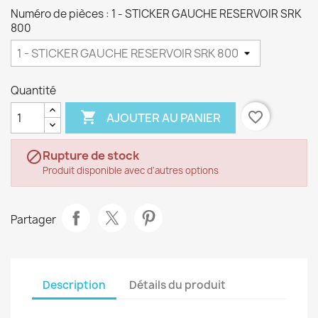
Numéro de pièces : 1 - STICKER GAUCHE RESERVOIR SRK
800
Quantité

favorite_border
AJOUTER AU PANIER
Rupture de stock

Produit disponible avec d'autres options
Partager
Description
Détails du produit