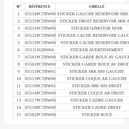
N°
RÉFÉRENCE
LIBELLÉ
1
05534PCTBW00
STICKER GAUCHE RESERVOIR SRK
2
05535PCTBW00
STICKER DROIT RESERVOIR SRK 
3
05531PCTBW00
STICKER QJMOTOR NOIR
4
05532PCTBW00
STICKER CACHE RESERVOIR GAU
5
05533PCTBW00
STICKER CACHE RESERVOIR DRO
6
05531N280004
STICKER AVERTISSEMENT
7
05501PCTBW00
STICKER GARDE BOUE AV GAUC
8
05502PCTBW00
STICKER GARDE BOUE AV DROI
9
05515PCTBW01
STICKER SRK 800 GAUCHE
10
05513PCTBW00
STICKER COQUE AR GAUCHE
11
05516PCTBW01
STICKER SRK 800 DROIT
12
05514PCTBW00
STICKER COQUE AR DROIT
13
05517PCTBW00
STICKER CADRE GAUCHE
14
05518PCTBW00
STICKER CADRE DROIT
15
05582PCTBW00
STICKER ROUE