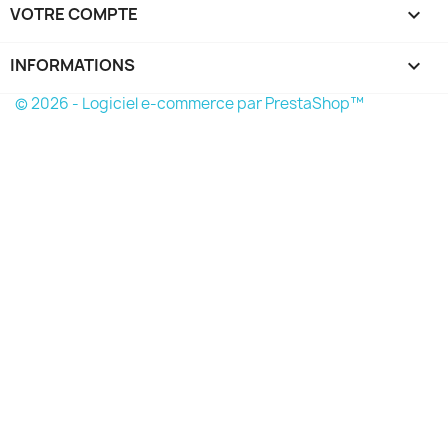
VOTRE COMPTE

INFORMATIONS
keyboard_arrow_down
© 2026 - Logiciel e-commerce par PrestaShop™