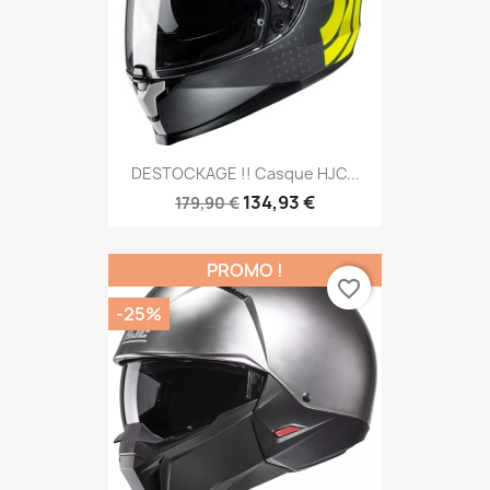
DESTOCKAGE !! Casque HJC...
134,93 €
179,90 €
PROMO !
favorite_border
-25%