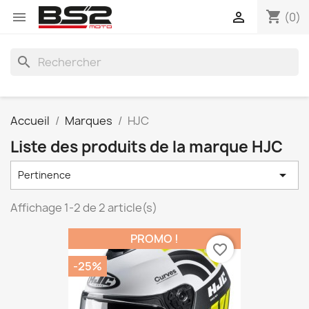
shopping_cart


(0)
search
Accueil
Marques
HJC
Liste des produits de la marque HJC

Pertinence
Affichage 1-2 de 2 article(s)
PROMO !
favorite_border
-25%