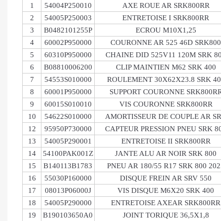
1
54004P250010
AXE ROUE AR SRK800RR
2
54005P250003
ENTRETOISE I SRK800RR
3
B0482101255P
ECROU M10X1,25
4
60002P950000
COURONNE AR 525 46D SRK800
5
60310P950000
CHAINE DID 525V11 120M SRK 8
6
B08810006200
CLIP MAINTIEN M62 SRK 400
7
54553S010000
ROULEMENT 30X62X23.8 SRK 40
8
60001P950000
SUPPORT COURONNE SRK800R
9
60015S010010
VIS COURONNE SRK800RR
10
54622S010000
AMORTISSEUR DE COUPLE AR S
12
95950P730000
CAPTEUR PRESSION PNEU SRK 8
13
54005P290001
ENTRETOISE II SRK800RR
14
54100PAK001Z
JANTE ALU AR NOIR SRK 800
15
B140113B1783
PNEU AR 180/55 R17 SRK 800 202
16
55030P160000
DISQUE FREIN AR SRV 550
17
08013P06000J
VIS DISQUE M6X20 SRK 400
18
54005P290000
ENTRETOISE AXEAR SRK800RR
19
B190103650A0
JOINT TORIQUE 36,5X1,8