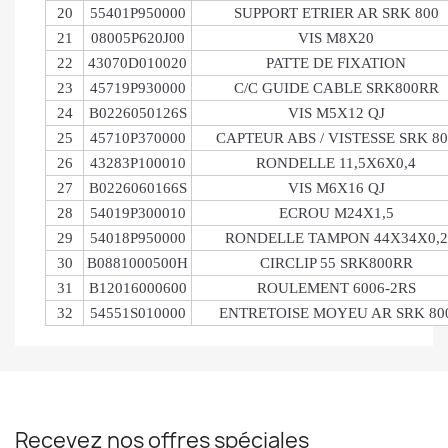
20
55401P950000
SUPPORT ETRIER AR SRK 800
21
08005P620J00
VIS M8X20
22
43070D010020
PATTE DE FIXATION
23
45719P930000
C/C GUIDE CABLE SRK800RR
24
B0226050126S
VIS M5X12 QJ
25
45710P370000
CAPTEUR ABS / VISTESSE SRK 80
26
43283P100010
RONDELLE 11,5X6X0,4
27
B0226060166S
VIS M6X16 QJ
28
54019P300010
ECROU M24X1,5
29
54018P950000
RONDELLE TAMPON 44X34X0,2
30
B0881000500H
CIRCLIP 55 SRK800RR
31
B12016000600
ROULEMENT 6006-2RS
32
54551S010000
ENTRETOISE MOYEU AR SRK 80
Recevez nos offres spéciales