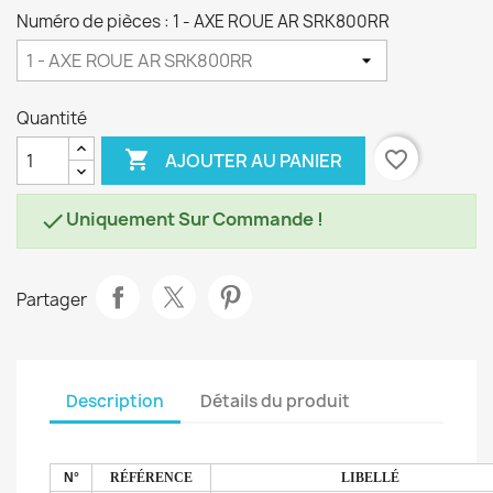
Numéro de pièces : 1 - AXE ROUE AR SRK800RR
Quantité

favorite_border
AJOUTER AU PANIER
Uniquement Sur Commande !

Partager
Description
Détails du produit
N°
RÉFÉRENCE
LIBELLÉ