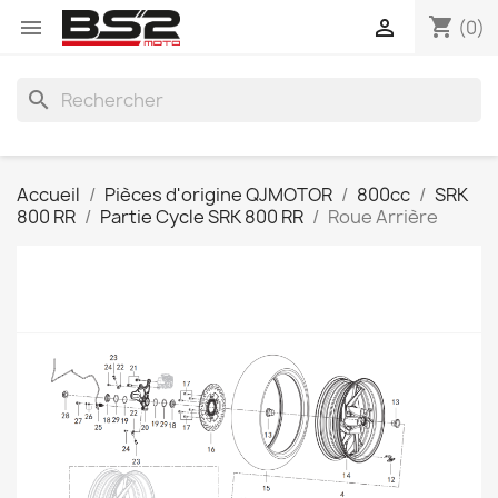
shopping_cart


(0)
search
Accueil
Pièces d'origine QJMOTOR
800cc
SRK
800 RR
Partie Cycle SRK 800 RR
Roue Arrière