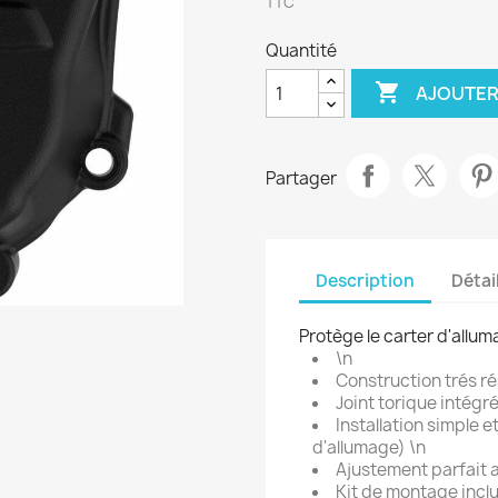
TTC
Quantité

AJOUTER
Partager
Description
Détai
Protège le carter d'allum
\n
Construction trés r
Joint torique intégré
Installation simple 
d'allumage) \n
Ajustement parfait a
Kit de montage inclu