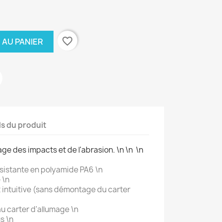
favorite_border
 AU PANIER
ls du produit
age des impacts et de l'abrasion. \n \n \n
ésistante en polyamide PA6 \n
 \n
et intuitive (sans démontage du carter
u carter d'allumage \n
s \n