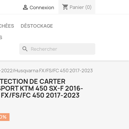
shopping_cart

Panier
(0)
Connexion
CHÉES
DÉSTOCKAGE
S
search
6-2022/Husqvarna FX/FS/FC 450 2017-2023
TECTION DE CARTER
PORT KTM 450 SX-F 2016-
FX/FS/FC 450 2017-2023
30%