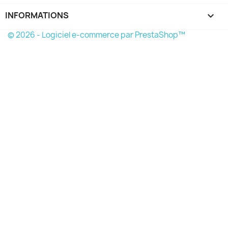
INFORMATIONS
keyboard_arrow_down
© 2026 - Logiciel e-commerce par PrestaShop™