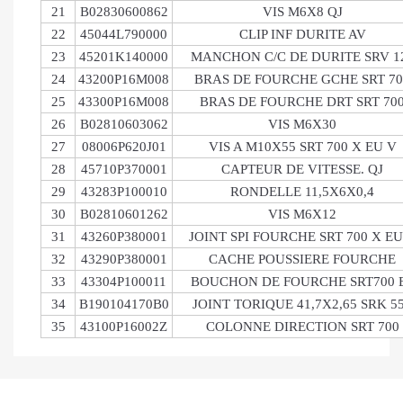
21
B02830600862
VIS M6X8 QJ
22
45044L790000
CLIP INF DURITE AV
23
45201K140000
MANCHON C/C DE DURITE SRV 1
24
43200P16M008
BRAS DE FOURCHE GCHE SRT 70
25
43300P16M008
BRAS DE FOURCHE DRT SRT 70
26
B02810603062
VIS M6X30
27
08006P620J01
VIS A M10X55 SRT 700 X EU V
28
45710P370001
CAPTEUR DE VITESSE. QJ
29
43283P100010
RONDELLE 11,5X6X0,4
30
B02810601262
VIS M6X12
31
43260P380001
JOINT SPI FOURCHE SRT 700 X EU
32
43290P380001
CACHE POUSSIERE FOURCHE
33
43304P100011
BOUCHON DE FOURCHE SRT700 
34
B190104170B0
JOINT TORIQUE 41,7X2,65 SRK 5
35
43100P16002Z
COLONNE DIRECTION SRT 700