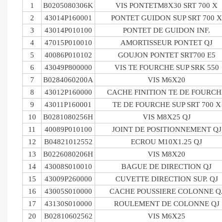
1
B0205080306K
VIS PONTETM8X30 SRT 700 X
2
43014P160001
PONTET GUIDON SUP SRT 700 X
3
43014P010100
PONTET DE GUIDON INF.
4
47015P010010
AMORTISSEUR PONTET QJ
5
40086P010102
GOUJON PONTET SRT700 E5
6
43049P800000
VIS TE FOURCHE SUP SRK 550
7
B0284060200A
VIS M6X20
8
43012P160000
CACHE FINITION TE DE FOURCH
9
43011P160001
TE DE FOURCHE SUP SRT 700 X
10
B0281080256H
VIS M8X25 QJ
11
40089P010100
JOINT DE POSITIONNEMENT QJ
12
B04821012552
ECROU M10X1.25 QJ
13
B0226080206H
VIS M8X20
14
43008S010010
BAGUE DE DIRECTION QJ
15
43009P260000
CUVETTE DIRECTION SUP. QJ
16
43005S010000
CACHE POUSSIERE COLONNE Q
17
43130S010000
ROULEMENT DE COLONNE QJ
20
B02810602562
VIS M6X25