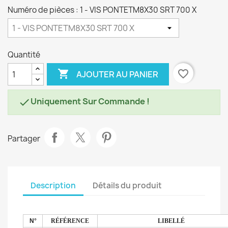
Numéro de pièces : 1 - VIS PONTETM8X30 SRT 700 X
Quantité

favorite_border
AJOUTER AU PANIER
Uniquement Sur Commande !

Partager
Description
Détails du produit
N°
RÉFÉRENCE
LIBELLÉ