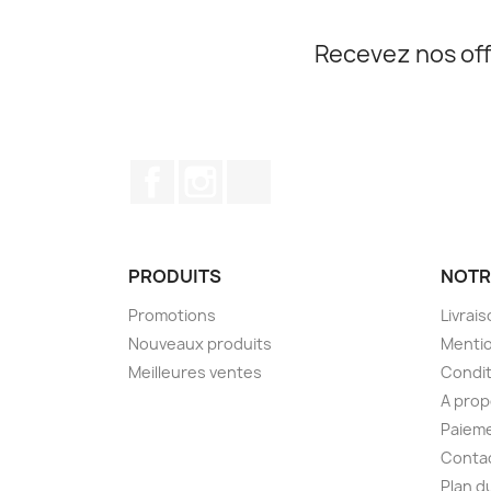
Recevez nos off
Facebook
Instagram
TikTok
PRODUITS
NOTR
Promotions
Livrai
Nouveaux produits
Mentio
Meilleures ventes
Condit
A pro
Paieme
Conta
Plan d