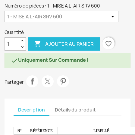
Numéro de pièces : 1 - MISE A L-AIR SRV 600
Quantité

favorite_border
AJOUTER AU PANIER
Uniquement Sur Commande !

Partager
Description
Détails du produit
N°
RÉFÉRENCE
LIBELLÉ