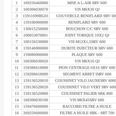
1
169256460000
MISE A L-AIR SRV 600
2
160306030070
VIS M6X30 QJ
3
15911690BG01
COUVERCLE RENIFLARD SRV 60
4
159106900000
RENIFLARD SRV 600
5
130015250000
BOUCHON C/C SRV 600
6
100053070001
JOINT TORIQUE 10X2 QJ
7
100156530000
VIS M12X1,5SRV 600
8
159146900000
DURITE INJECTEUR SRV 600
9
159086900000
PLAQUE SRV 600
10
160306030020
VIS M6X16 QJ
11
159386610000
PION CENTRAGE 6X16 SRV 600
12
159206610000
SEGMENT ARRET ISRV 600
13
159136520010
COUSSINET VILO JAUNESRV 600
13
159136520020
COUSSINET VILO VERT SRV 600
13
159136520000
COUSSINET PALIER SRK 800
14
160306030100
VIS M6X45SRV 600
15
159476600000
RACCORD FILTRE A HUILE
16
269256600000
FILTRE A HUILE SRK - SRT 700