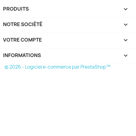
PRODUITS

NOTRE SOCIÉTÉ

VOTRE COMPTE

INFORMATIONS
keyboard_arrow_down
© 2026 - Logiciel e-commerce par PrestaShop™