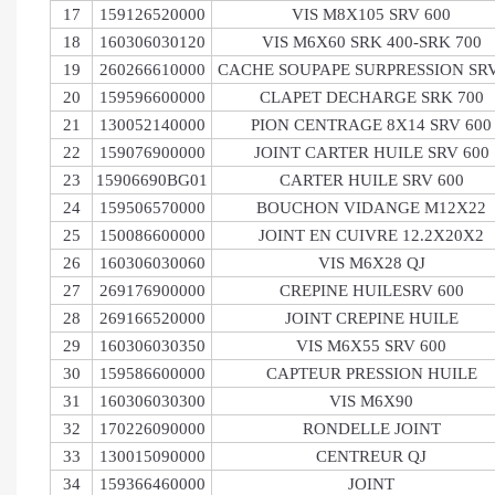
17
159126520000
VIS M8X105 SRV 600
18
160306030120
VIS M6X60 SRK 400-SRK 700
19
260266610000
CACHE SOUPAPE SURPRESSION SR
20
159596600000
CLAPET DECHARGE SRK 700
21
130052140000
PION CENTRAGE 8X14 SRV 600
22
159076900000
JOINT CARTER HUILE SRV 600
23
15906690BG01
CARTER HUILE SRV 600
24
159506570000
BOUCHON VIDANGE M12X22
25
150086600000
JOINT EN CUIVRE 12.2X20X2
26
160306030060
VIS M6X28 QJ
27
269176900000
CREPINE HUILESRV 600
28
269166520000
JOINT CREPINE HUILE
29
160306030350
VIS M6X55 SRV 600
30
159586600000
CAPTEUR PRESSION HUILE
31
160306030300
VIS M6X90
32
170226090000
RONDELLE JOINT
33
130015090000
CENTREUR QJ
34
159366460000
JOINT