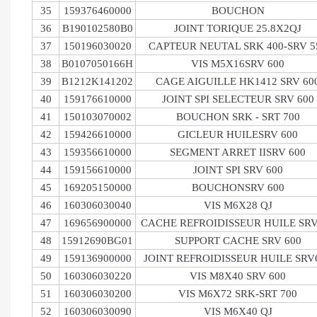
35
159376460000
BOUCHON
36
B190102580B0
JOINT TORIQUE 25.8X2QJ
37
150196030020
CAPTEUR NEUTAL SRK 400-SRV 5
38
B0107050166H
VIS M5X16SRV 600
39
B1212K141202
CAGE AIGUILLE HK1412 SRV 60
40
159176610000
JOINT SPI SELECTEUR SRV 600
41
150103070002
BOUCHON SRK - SRT 700
42
159426610000
GICLEUR HUILESRV 600
43
159356610000
SEGMENT ARRET IISRV 600
44
159156610000
JOINT SPI SRV 600
45
169205150000
BOUCHONSRV 600
46
160306030040
VIS M6X28 QJ
47
169656900000
CACHE REFROIDISSEUR HUILE SRV
48
15912690BG01
SUPPORT CACHE SRV 600
49
159136900000
JOINT REFROIDISSEUR HUILE SRV
50
160306030220
VIS M8X40 SRV 600
51
160306030200
VIS M6X72 SRK-SRT 700
52
160306030090
VIS M6X40 QJ