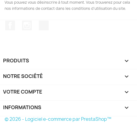
Vous pouvez vous désinscrire à tout moment. Vous trouverez pour cela
nos informations de contact dans les conditions d'utilisation du site.
Facebook
Instagram
TikTok
PRODUITS

NOTRE SOCIÉTÉ

VOTRE COMPTE

INFORMATIONS
keyboard_arrow_down
© 2026 - Logiciel e-commerce par PrestaShop™