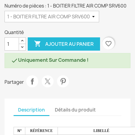
Numéro de pièces : 1 - BOITIER FILTRE AIR COMP SRV600
Quantité

favorite_border
AJOUTER AU PANIER
Uniquement Sur Commande !

Partager
Description
Détails du produit
N°
RÉFÉRENCE
LIBELLÉ