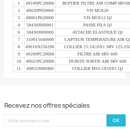
1
49100PC20000
BOITIER FILTRE AIR COMP SRV6
2
49020P950000
VIS M5X20
3
08001P620000
VIS M5X12 QJ
4
58430J000001
PASSE FILS QJ
6
58430J000000
ATTACHE ELASTIQUE QJ
7
310015040000
CAPTEUR TEMPERATURE AIR Q
8
49016N250200
COLLIER 15.5X10X1 SRV 125-55
9
49200PC20000
FILTRE AIR SRV 600
10
49025PC20000
DURITE SORTIE AIR SRV 600
11
49855J000400
COLLIER M16.5X10X1 QJ
Recevez nos offres spéciales