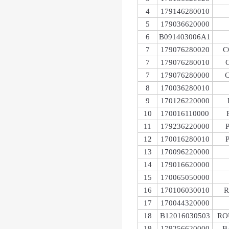
4
179146280010
5
179036620000
6
B091403006A1
7
179076280020
C
7
179076280010
7
179076280000
8
170036280010
9
170126220000
10
170016110000
11
179236220000
12
170016280010
13
170096220000
14
179016620000
15
170065050000
16
170106030010
R
17
170044320000
18
B12016030503
RO
19
179256620000
B