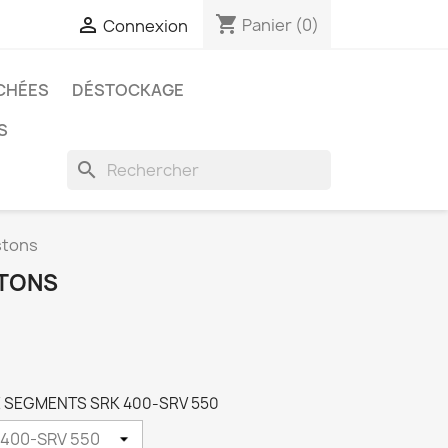
shopping_cart

Panier
(0)
Connexion
CHÉES
DÉSTOCKAGE
S
search
stons
STONS
 DE SEGMENTS SRK 400-SRV 550