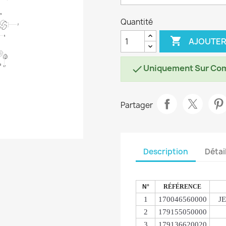
Quantité

AJOUTER
Uniquement Sur Co

Partager
Description
Détai
N°
RÉFÉRENCE
1
170046560000
J
2
179155050000
3
179136620020