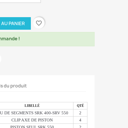
favorite_border
 AU PANIER
mmande !
ls du produit
LIBELLÉ
QTÉ
EU DE SEGMENTS SRK 400-SRV 550
2
CLIP AXE DE PISTON
4
PISTON SEUL SRK 550
2