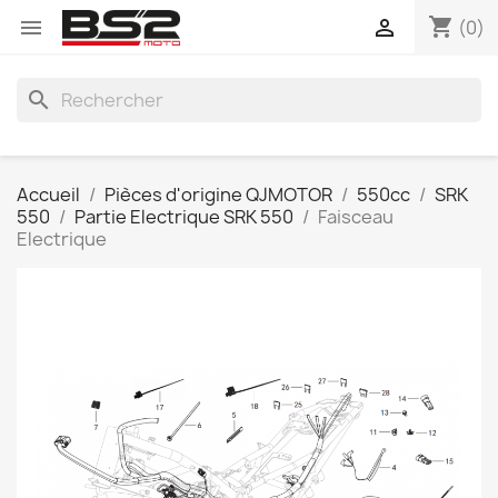
shopping_cart


(0)
search
Accueil
Pièces d'origine QJMOTOR
550cc
SRK
550
Partie Electrique SRK 550
Faisceau
Electrique