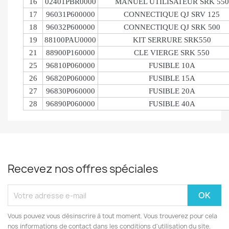
16
02401PBR0000
MANUEL UTILISATEUR SRK 550
17
96031P600000
CONNECTIQUE QJ SRV 125
18
96032P600000
CONNECTIQUE QJ SRK 500
19
88100PAU0000
KIT SERRURE SRK550
21
88900P160000
CLE VIERGE SRK 550
25
96810P060000
FUSIBLE 10A
26
96820P060000
FUSIBLE 15A
27
96830P060000
FUSIBLE 20A
28
96890P060000
FUSIBLE 40A
Recevez nos offres spéciales
Vous pouvez vous désinscrire à tout moment. Vous trouverez pour cela
nos informations de contact dans les conditions d'utilisation du site.