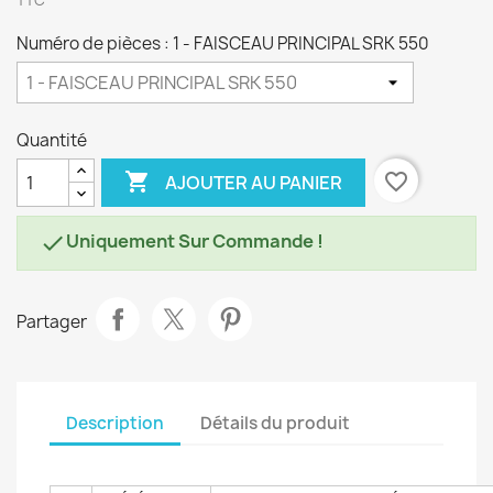
TTC
Numéro de pièces : 1 - FAISCEAU PRINCIPAL SRK 550
Quantité

favorite_border
AJOUTER AU PANIER
Uniquement Sur Commande !

Partager
Description
Détails du produit