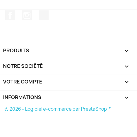
Facebook
Instagram
TikTok
PRODUITS

NOTRE SOCIÉTÉ

VOTRE COMPTE

INFORMATIONS
keyboard_arrow_down
© 2026 - Logiciel e-commerce par PrestaShop™