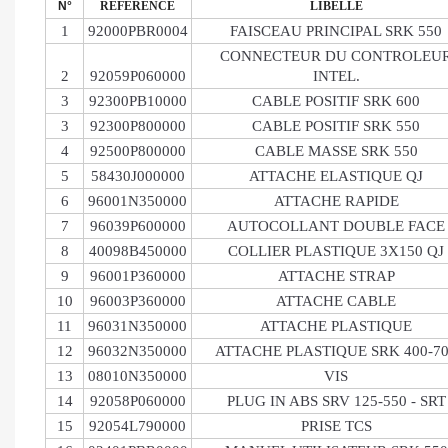
N°
RÉFÉRENCE
LIBELLÉ
1
92000PBR0004
FAISCEAU PRINCIPAL SRK 550
CONNECTEUR DU CONTROLEU
2
92059P060000
INTEL.
3
92300PB10000
CABLE POSITIF SRK 600
3
92300P800000
CABLE POSITIF SRK 550
4
92500P800000
CABLE MASSE SRK 550
5
58430J000000
ATTACHE ELASTIQUE QJ
6
96001N350000
ATTACHE RAPIDE
7
96039P600000
AUTOCOLLANT DOUBLE FACE
8
40098B450000
COLLIER PLASTIQUE 3X150 QJ
9
96001P360000
ATTACHE STRAP
10
96003P360000
ATTACHE CABLE
11
96031N350000
ATTACHE PLASTIQUE
12
96032N350000
ATTACHE PLASTIQUE SRK 400-7
13
08010N350000
VIS
14
92058P060000
PLUG IN ABS SRV 125-550 - SRT
15
92054L790000
PRISE TCS