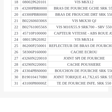
18
08002P620101
VIS M6X12
19
43200PBR0000
BRAS DE FOURCHE GCHE SRK 5
20
43300PBR0000
BRAS DE FROUCHE DRT SRK 55
21
B0226060306S
VIS M6X30 QJ
22
B0276100556S
VIS M10X55.9 SRK700 - SRV 550
23
45710P100000
CAPTEUR VITESSE - ABS ROUE A
24
08013P620J02
VIS M6X14
25
86200P250001
REFLECTEUR DE BRAS DE FOURCH
26
58306P160000
CACHE ECROU
27
43260N220010
JOINT SPI DE FOURCHE
28
43290N220001
CACHE POUSSIERE
29
43304PBS0000
BOUCHON DE FOURCHE SRK 55
30
B190104170B0
JOINT TORIQUE 41,7X2,65 SRK 5
31
43100P80000Z
TE DE FOURCHE INFE. SRK 550