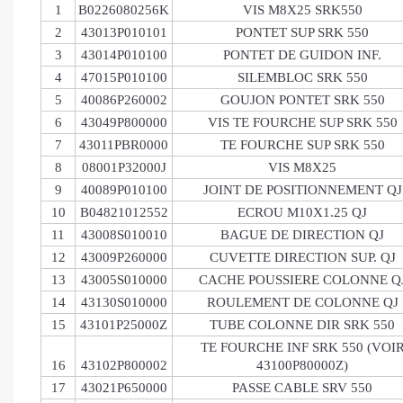
1
B0226080256K
VIS M8X25 SRK550
2
43013P010101
PONTET SUP SRK 550
3
43014P010100
PONTET DE GUIDON INF.
4
47015P010100
SILEMBLOC SRK 550
5
40086P260002
GOUJON PONTET SRK 550
6
43049P800000
VIS TE FOURCHE SUP SRK 550
7
43011PBR0000
TE FOURCHE SUP SRK 550
8
08001P32000J
VIS M8X25
9
40089P010100
JOINT DE POSITIONNEMENT QJ
10
B04821012552
ECROU M10X1.25 QJ
11
43008S010010
BAGUE DE DIRECTION QJ
12
43009P260000
CUVETTE DIRECTION SUP. QJ
13
43005S010000
CACHE POUSSIERE COLONNE Q
14
43130S010000
ROULEMENT DE COLONNE QJ
15
43101P25000Z
TUBE COLONNE DIR SRK 550
TE FOURCHE INF SRK 550 (VOI
16
43102P800002
43100P80000Z)
17
43021P650000
PASSE CABLE SRV 550