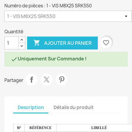
Numéro de pièces : 1 - VIS M8X25 SRK550
Quantité

favorite_border
AJOUTER AU PANIER
Uniquement Sur Commande !

Partager
Description
Détails du produit
N°
RÉFÉRENCE
LIBELLÉ