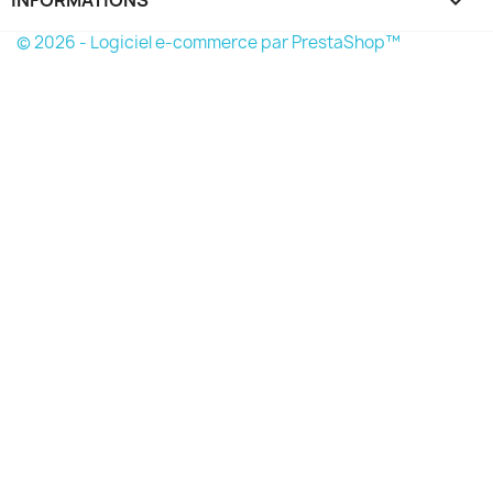
keyboard_arrow_down
© 2026 - Logiciel e-commerce par PrestaShop™