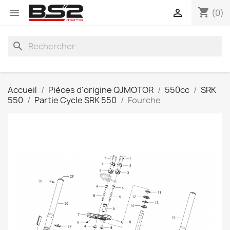
shopping_cart


(0)
search
Accueil
Pièces d'origine QJMOTOR
550cc
SRK
550
Partie Cycle SRK 550
Fourche