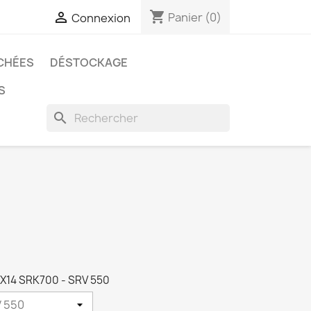
shopping_cart

Panier
(0)
Connexion
CHÉES
DÉSTOCKAGE
S
search
M5X14 SRK700 - SRV 550