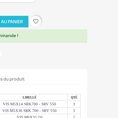
favorite_border
 AU PANIER
mmande !
ls du produit
LIBELLÉ
QTÉ
VIS M5X14 SRK700 - SRV 550
3
VIS M5X30 SRK 700 - SRV 550
3
VIS M6X35 QJ
2