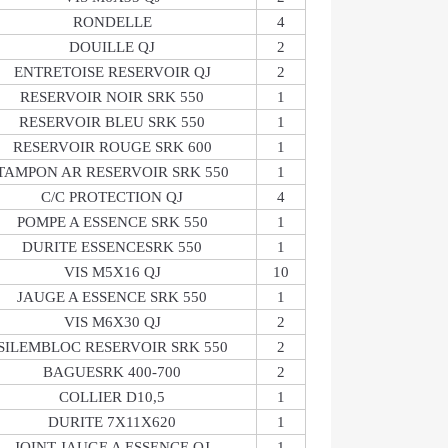
RONDELLE
4
DOUILLE QJ
2
ENTRETOISE RESERVOIR QJ
2
RESERVOIR NOIR SRK 550
1
RESERVOIR BLEU SRK 550
1
RESERVOIR ROUGE SRK 600
1
TAMPON AR RESERVOIR SRK 550
1
C/C PROTECTION QJ
4
POMPE A ESSENCE SRK 550
1
DURITE ESSENCESRK 550
1
VIS M5X16 QJ
10
JAUGE A ESSENCE SRK 550
1
VIS M6X30 QJ
2
SILEMBLOC RESERVOIR SRK 550
2
BAGUESRK 400-700
2
COLLIER D10,5
1
DURITE 7X11X620
1
JOINT JAUGE A ESSENCE QJ
1