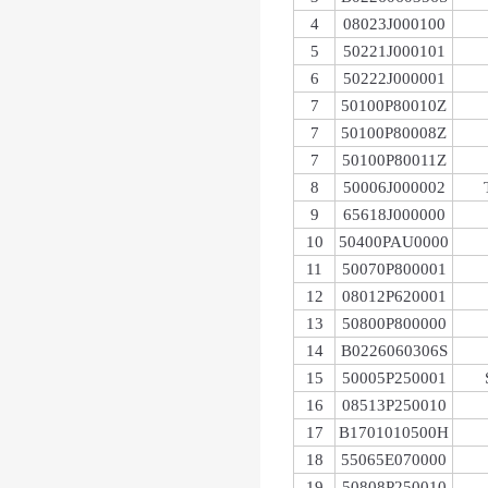
4
08023J000100
5
50221J000101
6
50222J000001
7
50100P80010Z
7
50100P80008Z
7
50100P80011Z
8
50006J000002
9
65618J000000
10
50400PAU0000
11
50070P800001
12
08012P620001
13
50800P800000
14
B0226060306S
15
50005P250001
16
08513P250010
17
B1701010500H
18
55065E070000
19
50808P250010