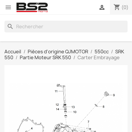
shopping_cart


(0)
search
Accueil
Pièces d'origine QJMOTOR
550cc
SRK
550
Partie Moteur SRK 550
Carter Embrayage