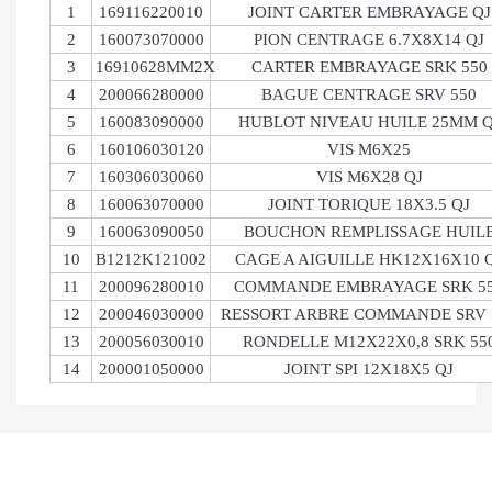
1
169116220010
JOINT CARTER EMBRAYAGE QJ
2
160073070000
PION CENTRAGE 6.7X8X14 QJ
3
16910628MM2X
CARTER EMBRAYAGE SRK 550
4
200066280000
BAGUE CENTRAGE SRV 550
5
160083090000
HUBLOT NIVEAU HUILE 25MM Q
6
160106030120
VIS M6X25
7
160306030060
VIS M6X28 QJ
8
160063070000
JOINT TORIQUE 18X3.5 QJ
9
160063090050
BOUCHON REMPLISSAGE HUIL
10
B1212K121002
CAGE A AIGUILLE HK12X16X10 
11
200096280010
COMMANDE EMBRAYAGE SRK 5
12
200046030000
RESSORT ARBRE COMMANDE SRV 
13
200056030010
RONDELLE M12X22X0,8 SRK 55
14
200001050000
JOINT SPI 12X18X5 QJ