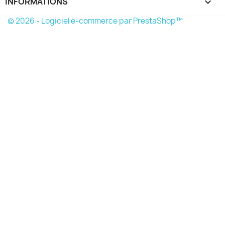
INFORMATIONS
keyboard_arrow_down
© 2026 - Logiciel e-commerce par PrestaShop™