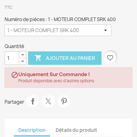
TTC
Numéro de pièces : 1 - MOTEUR COMPLET SRK 400
Quantité

favorite_border
AJOUTER AU PANIER
Uniquement Sur Commande !

Produit disponible avec d'autres options
Partager
Description
Détails du produit