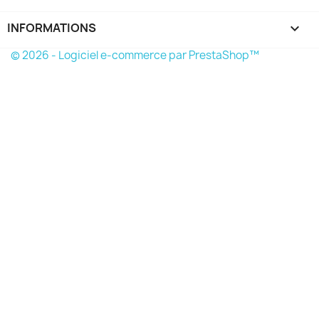
INFORMATIONS
keyboard_arrow_down
© 2026 - Logiciel e-commerce par PrestaShop™