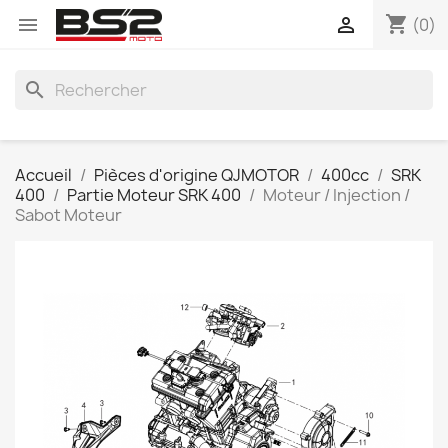
shopping_cart


(0)
search
Accueil
Pièces d'origine QJMOTOR
400cc
SRK
400
Partie Moteur SRK 400
Moteur / Injection /
Sabot Moteur