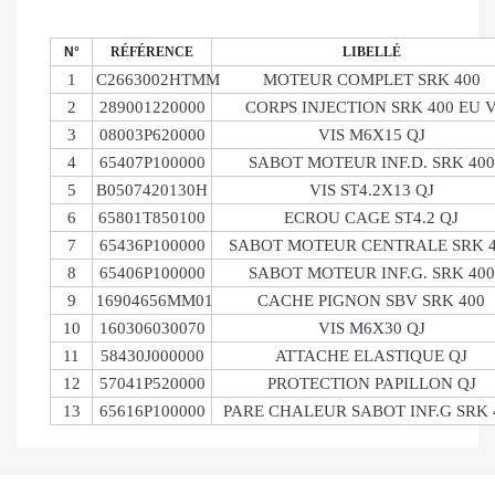
N°
RÉFÉRENCE
LIBELLÉ
1
C2663002HTMM
MOTEUR COMPLET SRK 400
2
289001220000
CORPS INJECTION SRK 400 EU 
3
08003P620000
VIS M6X15 QJ
4
65407P100000
SABOT MOTEUR INF.D. SRK 400
5
B0507420130H
VIS ST4.2X13 QJ
6
65801T850100
ECROU CAGE ST4.2 QJ
7
65436P100000
SABOT MOTEUR CENTRALE SRK 4
8
65406P100000
SABOT MOTEUR INF.G. SRK 400
9
16904656MM01
CACHE PIGNON SBV SRK 400
10
160306030070
VIS M6X30 QJ
11
58430J000000
ATTACHE ELASTIQUE QJ
12
57041P520000
PROTECTION PAPILLON QJ
13
65616P100000
PARE CHALEUR SABOT INF.G SRK 