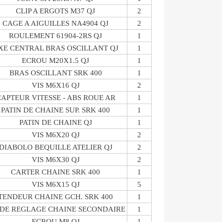
CLIP A ERGOTS M37 QJ
2
CAGE A AIGUILLES NA4904 QJ
2
ROULEMENT 61904-2RS QJ
1
XE CENTRAL BRAS OSCILLANT QJ
1
ECROU M20X1.5 QJ
1
BRAS OSCILLANT SRK 400
1
VIS M6X16 QJ
2
APTEUR VITESSE - ABS ROUE AR
1
PATIN DE CHAINE SUP. SRK 400
1
PATIN DE CHAINE QJ
1
VIS M6X20 QJ
2
DIABOLO BEQUILLE ATELIER QJ
2
VIS M6X30 QJ
2
CARTER CHAINE SRK 400
1
VIS M6X15 QJ
5
TENDEUR CHAINE GCH. SRK 400
1
 DE REGLAGE CHAINE SECONDAIRE
1
ECROU M8 QJ
1