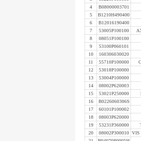
4
B08000003701
5
B1210H490400
6
B12016190400
7
53005P100100
A
8
08051P100100
9
53100P060101
10
160306030020
11
55710P100000
C
12
53018P100000
13
53004P100000
14
08002P620003
15
53021P250000
16
B0226060306S
17
60101P100002
18
08003P620000
19
53231P360000
20
08002P300010
VIS
21
B0407080005H