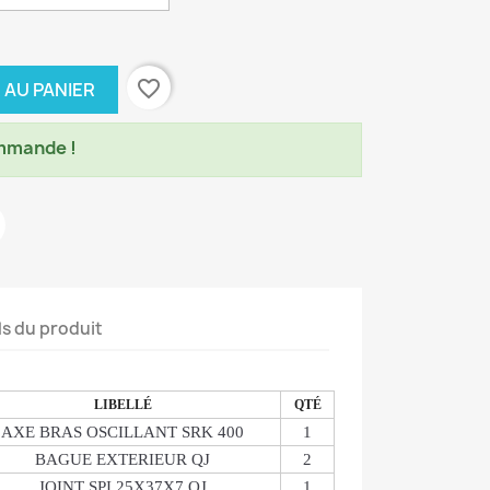
favorite_border
 AU PANIER
mmande !
ls du produit
LIBELLÉ
QTÉ
AXE BRAS OSCILLANT SRK 400
1
BAGUE EXTERIEUR QJ
2
JOINT SPI 25X37X7 QJ
1