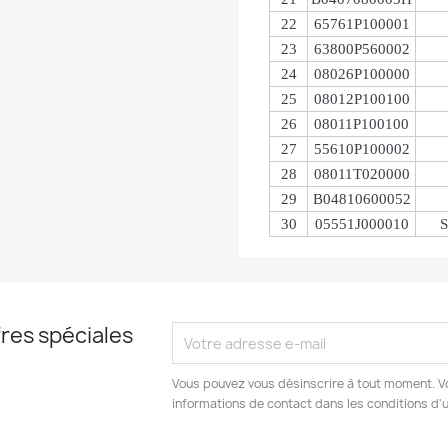
22
65761P100001
23
63800P560002
24
08026P100000
25
08012P100100
26
08011P100100
27
55610P100002
28
08011T020000
29
B04810600052
30
05551J000010
res spéciales
Vous pouvez vous désinscrire à tout moment. V
informations de contact dans les conditions d'ut