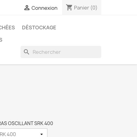
shopping_cart

Panier
(0)
Connexion
CHÉES
DÉSTOCKAGE
S
search
 BRAS OSCILLANT SRK 400