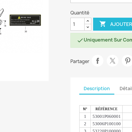
Quantité

AJOUTER
Uniquement Sur Co

Partager
Description
Détai
N°
RÉFÉRENCE
1
53001P060001
2
53006P100100
3
53220P100000