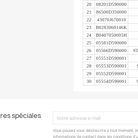
20
08201D590000
21
86500D350000
22
43070J670010
23
B0283060146K
24
B0407050005H
25
05581D590000
26
05566D590000
S
27
05551D590001
28
05553D590001
29
05552D590001
30
05554D590001
res spéciales
Vous pouvez vous désinscrire à tout moment. V
informations de contact dans les conditions d'ut