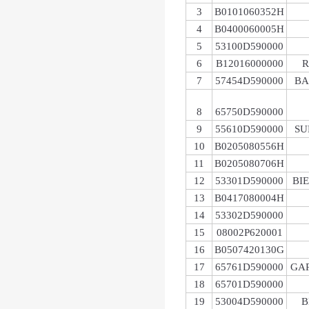
3
B0101060352H
4
B0400060005H
5
53100D590000
6
B12016000000
R
7
57454D590000
BA
8
65750D590000
9
55610D590000
SU
10
B0205080556H
11
B0205080706H
12
53301D590000
BI
13
B0417080004H
14
53302D590000
15
08002P620001
16
B0507420130G
17
65761D590000
GAR
18
65701D590000
19
53004D590000
B