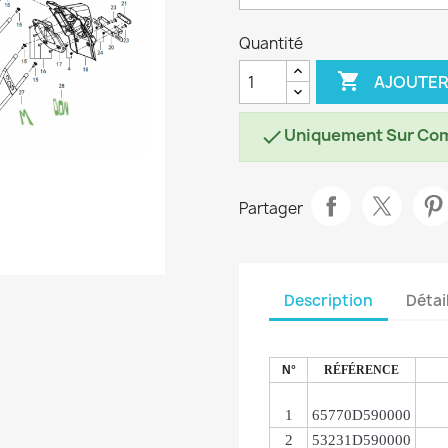
Quantité

AJOUTER
Uniquement Sur Co

Partager
Description
Détai
N°
RÉFÉRENCE
1
65770D590000
2
53231D590000