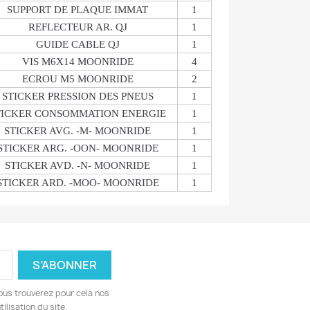
SUPPORT DE PLAQUE IMMAT
1
REFLECTEUR AR. QJ
1
GUIDE CABLE QJ
1
VIS M6X14 MOONRIDE
4
ECROU M5 MOONRIDE
2
STICKER PRESSION DES PNEUS
1
TICKER CONSOMMATION ENERGIE
1
STICKER AVG. -M- MOONRIDE
1
STICKER ARG. -OON- MOONRIDE
1
STICKER AVD. -N- MOONRIDE
1
STICKER ARD. -MOO- MOONRIDE
1
ous trouverez pour cela nos
ilisation du site.