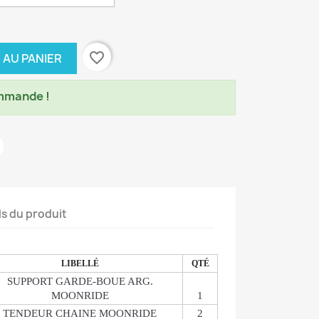
favorite_border
 AU PANIER
mmande !
ls du produit
LIBELLÉ
QTÉ
SUPPORT GARDE-BOUE ARG.
MOONRIDE
1
TENDEUR CHAINE MOONRIDE
2