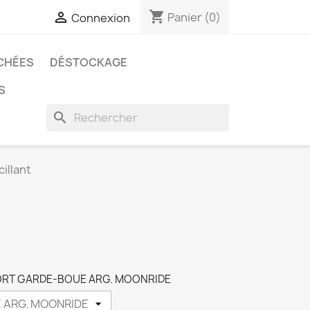
shopping_cart

Panier
(0)
Connexion
CHÉES
DÉSTOCKAGE
S
search
illant
PPORT GARDE-BOUE ARG. MOONRIDE