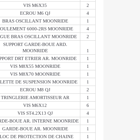
VIS M6X35
2
ECROU M6 QJ
4
BRAS OSCILLANT MOONRIDE
1
OULEMENT 6000-2RS MOONRIDE
4
GUE BRAS OSCILLANT MOONRIDE
2
SUPPORT GARDE-BOUE ARD.
MOONRIDE
1
PPORT DRT ETRIER AR. MOONRIDE
1
VIS M8X55 MOONRIDE
1
VIS M8X70 MOONRIDE
1
ELETTE DE SUSPENSION MOONRIDE
1
ECROU M8 QJ
2
TRINGLERIE AMORTISSEUR AR
1
VIS M6X12
6
VIS ST4.2X13 QJ
4
DE-BOUE AR. INTERNE MOONRIDE
1
GARDE-BOUE AR. MOONRIDE
1
LOC DE PROTECTION DE CHAINE
1