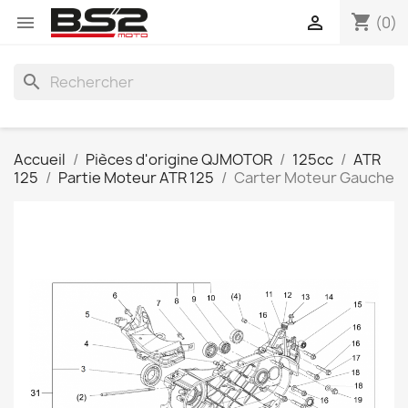
shopping_cart


(0)
search
Accueil
Pièces d'origine QJMOTOR
125cc
ATR
125
Partie Moteur ATR 125
Carter Moteur Gauche