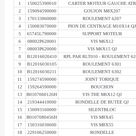
1
150025390010
CARTER MOTEUR GAUCHE ATR
2
159094590000
GOUJON M8X207
3
170133060000
ROULEMENT 6207
4
150083070000
PION DE CENTRAGE M10X14 QJ
5
65745L790000
SUPPORT MOTEUR
6
08002P620001
VIS M6X12
7
08003P620000
VIS M6X15 QJ
8
B12016020410
RPL PAR RLT010 - ROULEMENT 62
9
B12016030105
ROULEMENT 6301
10
B12016030211
ROULEMENT 6302
11
159274590000
JOINT TORIQUE
12
159264590000
BOUCHON
13
B0107060126H
VIS THE M6X12 QJ
14
219344410000
RONDELLE DE BUTEE QJ
15
150093160000
SILENTBLOC
16
B0107080456H
VIS M8X45
17
150316030600
VIS M8X55
18
229106250000
RONDELLE