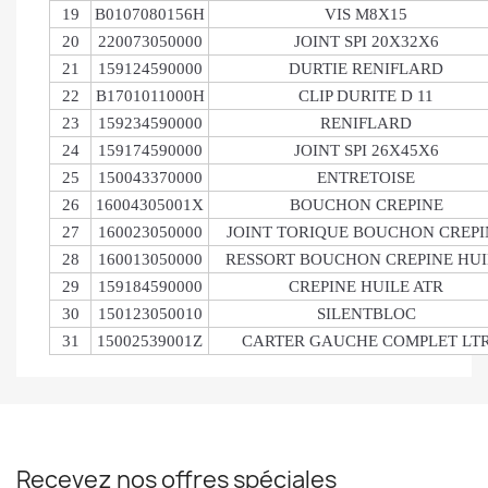
19
B0107080156H
VIS M8X15
20
220073050000
JOINT SPI 20X32X6
21
159124590000
DURTIE RENIFLARD
22
B1701011000H
CLIP DURITE D 11
23
159234590000
RENIFLARD
24
159174590000
JOINT SPI 26X45X6
25
150043370000
ENTRETOISE
26
16004305001X
BOUCHON CREPINE
27
160023050000
JOINT TORIQUE BOUCHON CREPI
28
160013050000
RESSORT BOUCHON CREPINE HUI
29
159184590000
CREPINE HUILE ATR
30
150123050010
SILENTBLOC
31
15002539001Z
CARTER GAUCHE COMPLET LT
Recevez nos offres spéciales