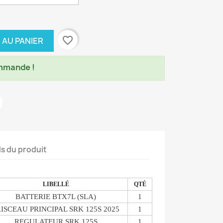
favorite_border
 AU PANIER
mmande !
ls du produit
LIBELLÉ
QTÉ
BATTERIE BTX7L (SLA)
1
ISCEAU PRINCIPAL SRK 125S 2025
1
REGULATEUR SRK 125S
1