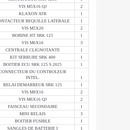
VIS M5X16 QJ
2
KLAXON ATR
1
ONTACTEUR BEQUILLE LATERALE
1
VIS M5X20
2
BOBINE HT SRK 125
1
VIS M6X16
3
CENTRALE CLIGNOTANTE
1
KIT SERRURE SRK 400
1
BOITIER ECU SRK 125 S 2025
1
CONNECTEUR DU CONTROLEUR
INTEL.
1
RELAI DEMARREUR SRK 125
1
VIS M8X16
2
VIS M6X16 QJ
2
FAISCEAU SECONDAIRE
1
MINI RELAIS
3
BOITIER FUSIBLE
1
SANGLES DE BATTERIE I
1