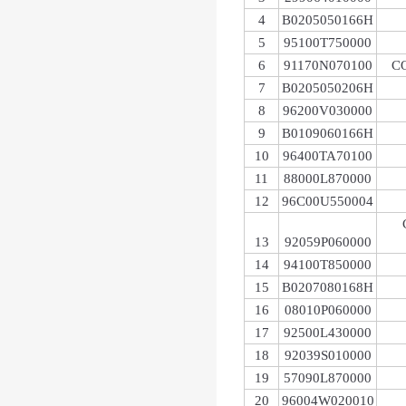
4
B0205050166H
5
95100T750000
6
91170N070100
C
7
B0205050206H
8
96200V030000
9
B0109060166H
10
96400TA70100
11
88000L870000
12
96C00U550004
13
92059P060000
14
94100T850000
15
B0207080168H
16
08010P060000
17
92500L430000
18
92039S010000
19
57090L870000
20
96004W020010