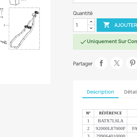
Quantité

AJOUTER
Uniquement Sur Co

Partager
Description
Détai
N°
RÉFÉRENCE
1
BATX7LSLA
2
92000L87000F
FA
3
299064010000