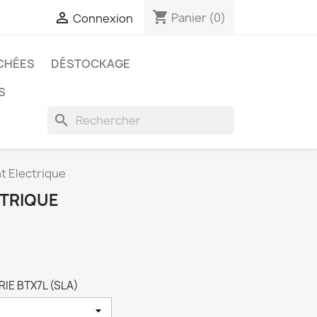
shopping_cart

Panier
(0)
Connexion
CHÉES
DÉSTOCKAGE
S
search
 Electrique
TRIQUE
RIE BTX7L (SLA)