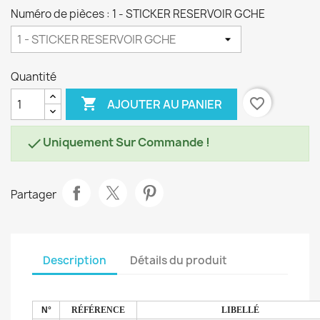
Numéro de pièces : 1 - STICKER RESERVOIR GCHE
Quantité

favorite_border
AJOUTER AU PANIER
Uniquement Sur Commande !

Partager
Description
Détails du produit
N°
RÉFÉRENCE
LIBELLÉ