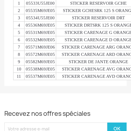
1
05533U55JE00
STICKER RESERVOIR GCHE
2
05535M69JE05
STICKER GCHESRK 125 S ORAN
3
05534U55JE00
STICKER RESERVOIR DRT
4
05536M69JE05
STICKER DRTSRK 125 S ORANG
5
05531M69JE05
STICKER CARENAGE G ORANG
6
05532M69JE05
STICKER CARENAGE D ORANG
7
05571M69JE06
STICKER CARENAGE ARG ORAN
8
05572M69JE05
STICKER CARENAGE ARD ORAN
9
05582M69JE05
STICKER DE JANTE ORANGE
10
05538M69JE05
STICKER CARENAGE AVG ORAN
11
05537M69JE05
STICKER CARENAGE AVD ORAN
Recevez nos offres spéciales