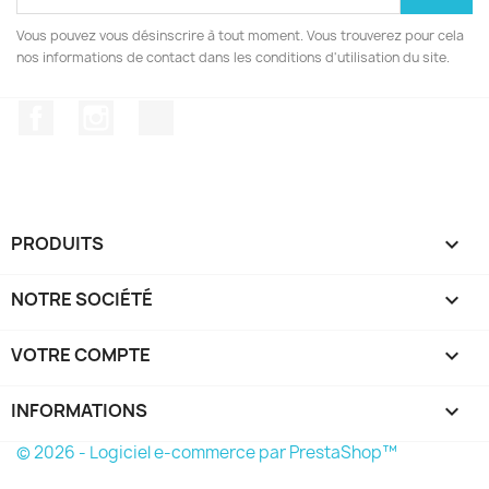
Vous pouvez vous désinscrire à tout moment. Vous trouverez pour cela
nos informations de contact dans les conditions d'utilisation du site.
Facebook
Instagram
TikTok
PRODUITS

NOTRE SOCIÉTÉ

VOTRE COMPTE

INFORMATIONS
keyboard_arrow_down
© 2026 - Logiciel e-commerce par PrestaShop™