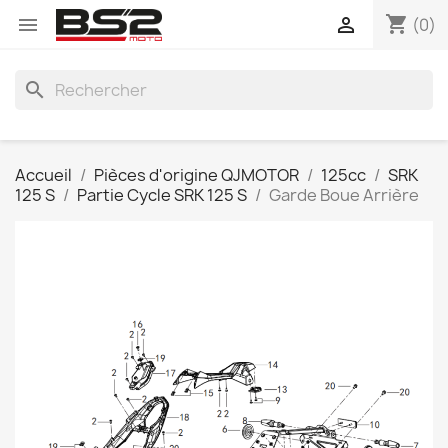
shopping_cart


(0)
search
Accueil
Pièces d'origine QJMOTOR
125cc
SRK
125 S
Partie Cycle SRK 125 S
Garde Boue Arrière