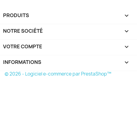
PRODUITS

NOTRE SOCIÉTÉ

VOTRE COMPTE

INFORMATIONS
keyboard_arrow_down
© 2026 - Logiciel e-commerce par PrestaShop™