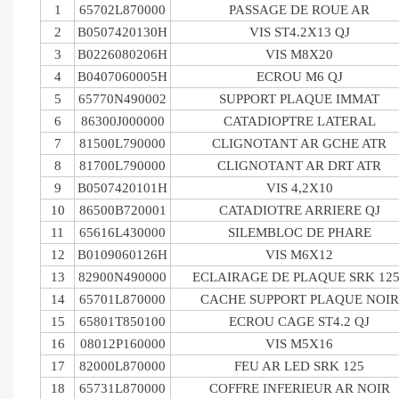
1
65702L870000
PASSAGE DE ROUE AR
2
B0507420130H
VIS ST4.2X13 QJ
3
B0226080206H
VIS M8X20
4
B0407060005H
ECROU M6 QJ
5
65770N490002
SUPPORT PLAQUE IMMAT
6
86300J000000
CATADIOPTRE LATERAL
7
81500L790000
CLIGNOTANT AR GCHE ATR
8
81700L790000
CLIGNOTANT AR DRT ATR
9
B0507420101H
VIS 4,2X10
10
86500B720001
CATADIOTRE ARRIERE QJ
11
65616L430000
SILEMBLOC DE PHARE
12
B0109060126H
VIS M6X12
13
82900N490000
ECLAIRAGE DE PLAQUE SRK 125
14
65701L870000
CACHE SUPPORT PLAQUE NOIR
15
65801T850100
ECROU CAGE ST4.2 QJ
16
08012P160000
VIS M5X16
17
82000L870000
FEU AR LED SRK 125
18
65731L870000
COFFRE INFERIEUR AR NOIR