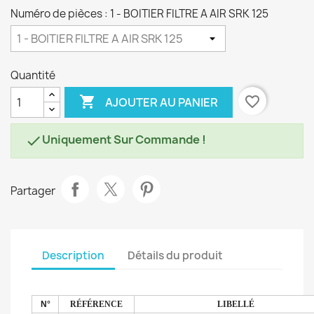
Numéro de pièces : 1 - BOITIER FILTRE A AIR SRK 125
Quantité

favorite_border
AJOUTER AU PANIER
Uniquement Sur Commande !

Partager
Description
Détails du produit
N°
RÉFÉRENCE
LIBELLÉ