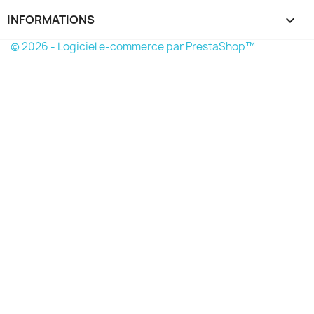
INFORMATIONS
keyboard_arrow_down
© 2026 - Logiciel e-commerce par PrestaShop™