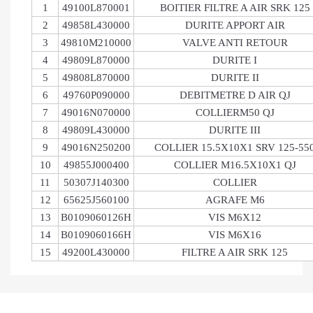
1
49100L870001
BOITIER FILTRE A AIR SRK 125
2
49858L430000
DURITE APPORT AIR
3
49810M210000
VALVE ANTI RETOUR
4
49809L870000
DURITE I
5
49808L870000
DURITE II
6
49760P090000
DEBITMETRE D AIR QJ
7
49016N070000
COLLIERM50 QJ
8
49809L430000
DURITE III
9
49016N250200
COLLIER 15.5X10X1 SRV 125-55
10
49855J000400
COLLIER M16.5X10X1 QJ
11
50307J140300
COLLIER
12
65625J560100
AGRAFE M6
13
B0109060126H
VIS M6X12
14
B0109060166H
VIS M6X16
15
49200L430000
FILTRE A AIR SRK 125