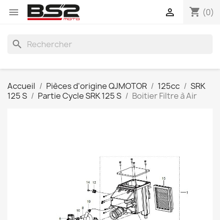
shopping_cart


(0)
search
Accueil
Pièces d'origine QJMOTOR
125cc
SRK
125 S
Partie Cycle SRK 125 S
Boitier Filtre à Air