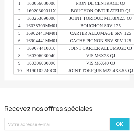
1
160056030000
PION DE CENTRAGE QJ
2
16020309011X
BOUCHON OBTURATEUR QJ
3
160253090000
JOINT TORIQUE M13.8X2.5 QJ
4
16038309MM01
BOUCHON SRV 125
5
16902441MM01
CARTER ALLUMAGE SRV 125
6
16904441MM01
CACHE PIGNON SBV SRV 125
7
169074410010
JOINT CARTER ALLUMAGE QJ
8
160306030040
VIS M6X28 QJ
9
160306030090
VIS M6X40 QJ
10
B190102240C0
JOINT TORIQUE M22.4X3.55 QJ
Recevez nos offres spéciales