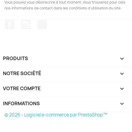
Vous pouvez vous désinscrire à tout moment. Vous trouverez pour cela
nos informations de contact dans les conditions d'utilisation du site.
Facebook
Instagram
TikTok
PRODUITS

NOTRE SOCIÉTÉ

VOTRE COMPTE

INFORMATIONS
keyboard_arrow_down
© 2026 - Logiciel e-commerce par PrestaShop™