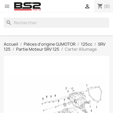
shopping_cart


(0)
search
Accueil
Pièces d'origine QJMOTOR
125cc
SRV
125
Partie Moteur SRV 125
Carter Allumage