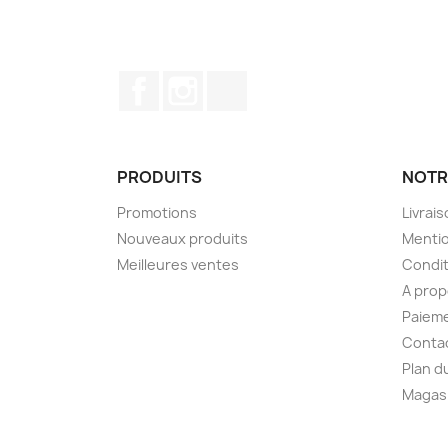
Facebook
Instagram
TikTok
PRODUITS
NOTR
Promotions
Livrai
Nouveaux produits
Mentio
Meilleures ventes
Condit
A pro
Paieme
Conta
Plan d
Magas