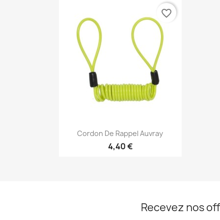
favorite_border
Aperçu rapide

Cordon De Rappel Auvray
4,40 €
Recevez nos off