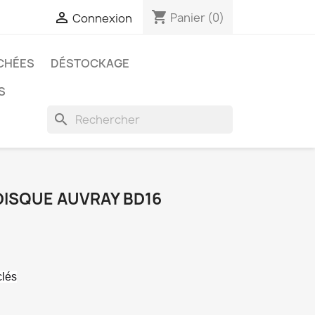
shopping_cart

Panier
(0)
Connexion
CHÉES
DÉSTOCKAGE
S
search
DISQUE AUVRAY BD16
clés