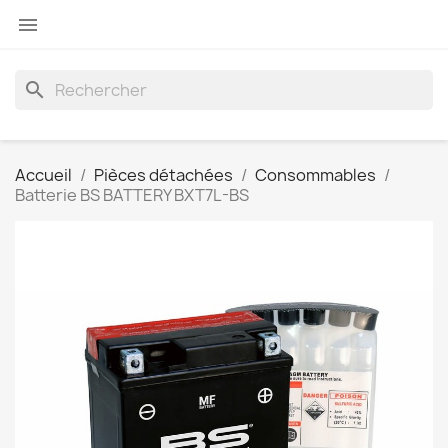

search
Accueil
Pièces détachées
Consommables
Batterie BS BATTERY BXT7L-BS