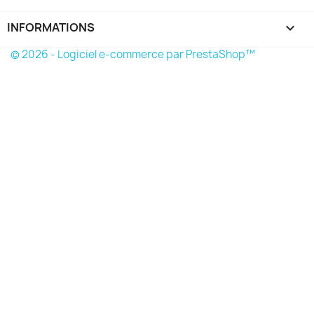
INFORMATIONS
keyboard_arrow_down
© 2026 - Logiciel e-commerce par PrestaShop™