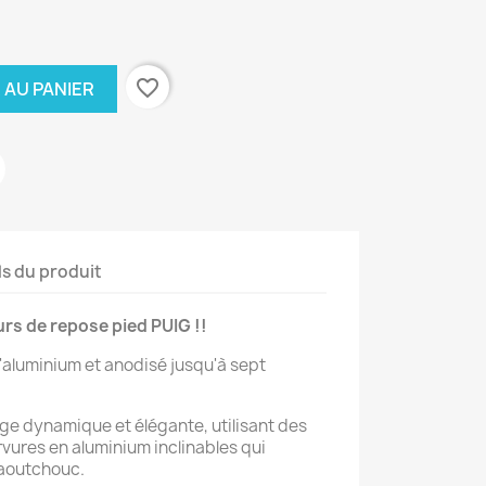
favorite_border
 AU PANIER
ls du produit
rs de repose pied PUIG !!
d'aluminium et anodisé jusqu'à sept
ge dynamique et élégante, utilisant des
rvures en aluminium inclinables qui
caoutchouc.