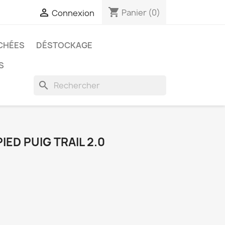
shopping_cart

Panier
(0)
Connexion
CHÉES
DÉSTOCKAGE
S
search
IED PUIG TRAIL 2.0