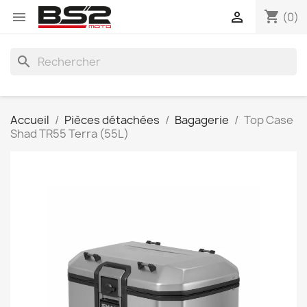
shopping_cart


(0)
search
Accueil
Pièces détachées
Bagagerie
Top Case
Shad TR55 Terra (55L)