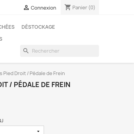
shopping_cart

Panier
(0)
Connexion
CHÉES
DÉSTOCKAGE
S
search
 Pied Droit / Pédale de Frein
IT / PÉDALE DE FREIN
QJ