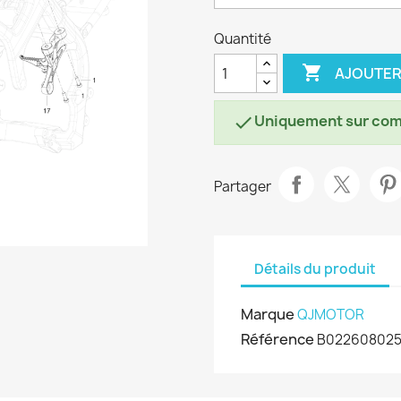
Quantité

AJOUTER
Uniquement sur co

Partager
Détails du produit
Marque
QJMOTOR
Référence
B02260802