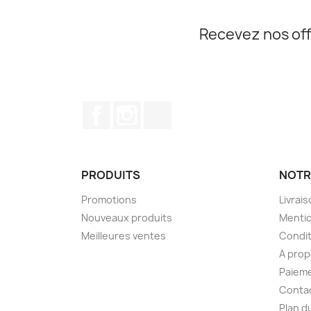
Recevez nos off
Facebook
Instagram
TikTok
PRODUITS
NOTR
Promotions
Livrai
Nouveaux produits
Mentio
Meilleures ventes
Condit
A pro
Paieme
Conta
Plan d