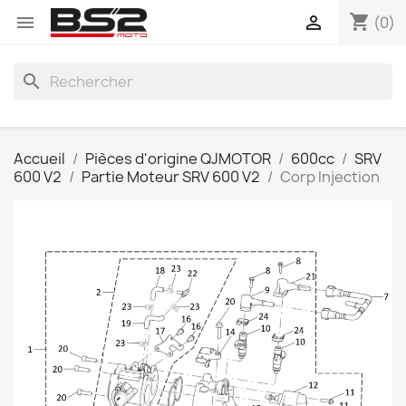
shopping_cart


(0)
search
Accueil
Pièces d'origine QJMOTOR
600cc
SRV
600 V2
Partie Moteur SRV 600 V2
Corp Injection