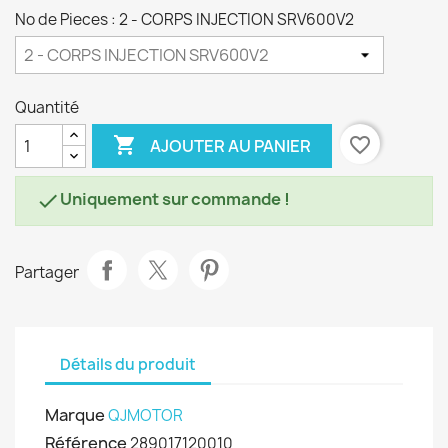
No de Pieces : 2 - CORPS INJECTION SRV600V2
Quantité

favorite_border
AJOUTER AU PANIER
Uniquement sur commande !

Partager
Détails du produit
Marque
QJMOTOR
Référence
289017120010