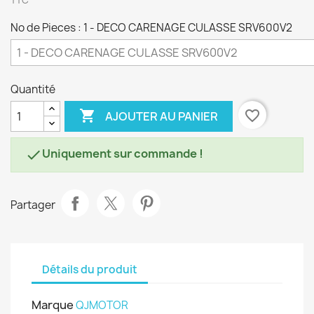
TTC
No de Pieces : 1 - DECO CARENAGE CULASSE SRV600V2
Quantité

favorite_border
AJOUTER AU PANIER
Uniquement sur commande !

Partager
Détails du produit
Marque
QJMOTOR