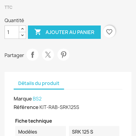
TTC
Quantité

favorite_border
AJOUTER AU PANIER
Partager
Détails du produit
Marque
BS2
Référence
KIT-RAB-SRK125S
Fiche technique
Modèles
SRK 125 S