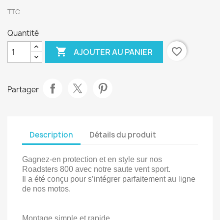
TTC
Quantité

favorite_border
AJOUTER AU PANIER
Partager
Description
Détails du produit
Gagnez-en protection et en style sur nos
Roadsters 800 avec notre saute vent sport.
Il a été conçu pour s’intégrer parfaitement au ligne
de nos motos.
Montage simple et rapide.