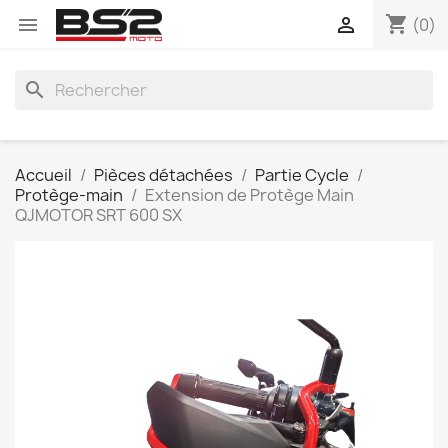
shopping_cart


(0)
search
Accueil
Pièces détachées
Partie Cycle
Protège-main
Extension de Protège Main
QJMOTOR SRT 600 SX