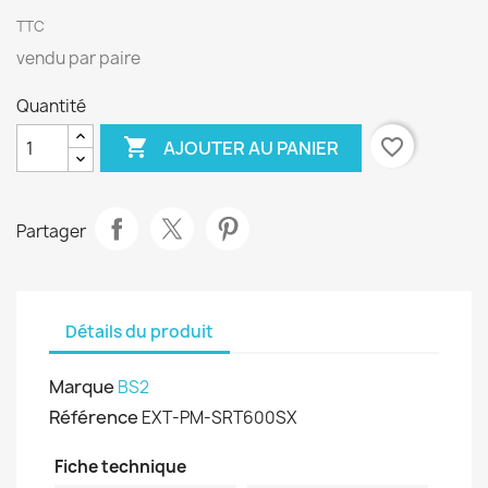
TTC
vendu par paire
Quantité

favorite_border
AJOUTER AU PANIER
Partager
Détails du produit
Marque
BS2
Référence
EXT-PM-SRT600SX
Fiche technique