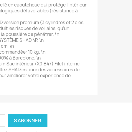
cellé en caoutchouc qui protège l’intérieur
logiques défavorables (résistance à
D version premium (3 cylindres et 2 clés,
uit les risques de vol, ainsi qu’un
la poussière de pénétrer. \n
 SYSTÈME SHAD 4P. \n
5 cm. \n
commandée: 10 kg. \n
00% à Barcelone. \n
n: Sac intérieur (X0IB47) Filet interne
ltez SHAD.es pour des accessoires de
our améliorer votre expérience de