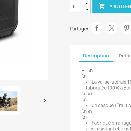

AJOUTER
Partager
Description
Détai
\n
\n
La valise latérale
fabriquée 100% à Bar
\n \n
\n

un casque (Trail) 
\n \n
\n
Fabriqué en alliag
plus résistant et plu