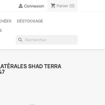
shopping_cart

Panier
(0)
Connexion
CHÉES
DÉSTOCKAGE
S
search
 LATÉRALES SHAD TERRA
47