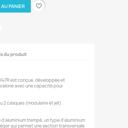
favorite_border
 AU PANIER
ls du produit
 TR47R est conçue, développée et
celone avec une capacité pour
ou 2 casques (modulaire et jet).
e d’aluminium trempé, un type d’aluminium
s léger qui permet une section transversale