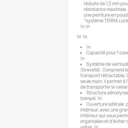
réduite de 1,2 mm po
résistance maximale.
une peinture en poud
“système TERRA Lock
\n \n
\n \n
\n
Capacité pour 1 casq
\n
Système de verrouil
(breveté). Comprend l
transport rétractable. 
seule main, il permet à l
de transporter la valis
Structure aérodynam
trempé. \n
Ouverture latérale:
intérieur, avec une gra
intérieur qui vous perm
organisées et d’éviter q
valise. \n