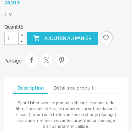
78,10 €
TTC
Quantité

favorite_border
AJOUTER AU PANIER
Partager
Description
Détails du produit
Sprint Filter avec ce produit a changé le concept de
filtre à air spécial. Fini les matières qui ont tendance à
s'user (coton) ou à fortes pertes de charge (éponge)
mais une matière innovante qui permet un passage
d'air constant et calibré.