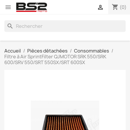
shopping_cart


(0)
search
Accueil
Pièces détachées
Consommables
Filtre à Air SprintFilter QJMOTOR SRK 550/SRK
600/SRV 550/SRT 550SX/SRT 600SX