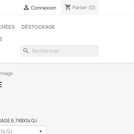
shopping_cart

Panier
(0)
Connexion
CHÉES
DÉSTOCKAGE
S
search
lumage
E
TRAGE 6.7X8X14 QJ