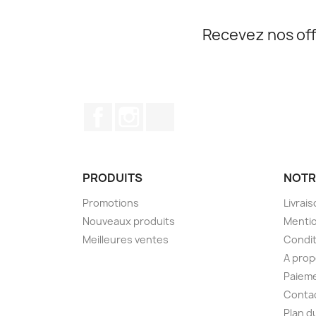
Recevez nos off
Facebook
Instagram
TikTok
PRODUITS
NOTR
Promotions
Livrai
Nouveaux produits
Mentio
Meilleures ventes
Condit
A pro
Paieme
Conta
Plan d