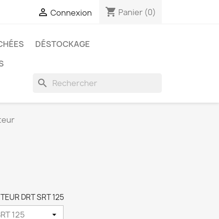
shopping_cart

Panier
(0)
Connexion
CHÉES
DÉSTOCKAGE
S
search
teur
OTEUR DRT SRT 125