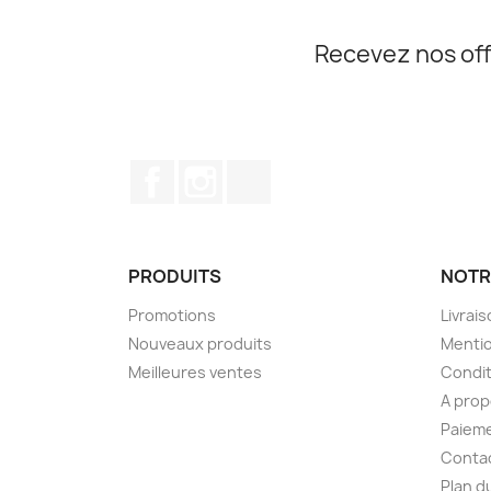
Recevez nos off
Facebook
Instagram
TikTok
PRODUITS
NOTR
Promotions
Livrai
Nouveaux produits
Mentio
Meilleures ventes
Condit
A pro
Paieme
Conta
Plan d