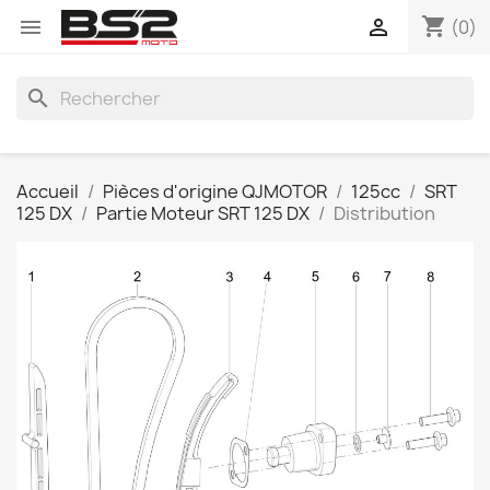
shopping_cart


(0)
search
Accueil
Pièces d'origine QJMOTOR
125cc
SRT
125 DX
Partie Moteur SRT 125 DX
Distribution