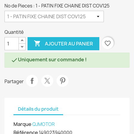
No de Pieces : 1 - PATIN FIXE CHAINE DIST COV125
Quantité

favorite_border
AJOUTER AU PANIER
Uniquement sur commande !

Partager
Détails du produit
Marque
QJMOTOR
Référence
149023940000