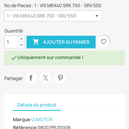
No de Pieces : 1 - VIS M6X40 SRK 700 - SRV 550
Quantité

favorite_border
AJOUTER AU PANIER
Uniquement sur commande !

Partager
Détails du produit
Marque
QJMOTOR
Référence
08002P620006