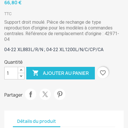
66,80 €
TTC
Support droit moulé. Pièce de rechange de type 
reproduction d'origine pour les modèles à commandes 
centrales. Référence de remplacement d'origine : 42971-
04
04-22 XL883L/R/N ; 04-22 XL1200L/N/C/CP/CA
Quantité

favorite_border
AJOUTER AU PANIER
Partager
Détails du produit