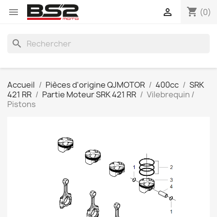
shopping_cart


(0)
search
Accueil
Pièces d'origine QJMOTOR
400cc
SRK
421 RR
Partie Moteur SRK 421 RR
Vilebrequin /
Pistons