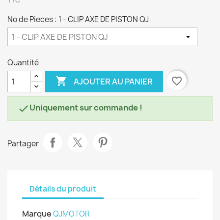
TTC
No de Pieces : 1 - CLIP AXE DE PISTON QJ
Quantité

favorite_border
AJOUTER AU PANIER
Uniquement sur commande !

Partager
Détails du produit
Marque
QJMOTOR