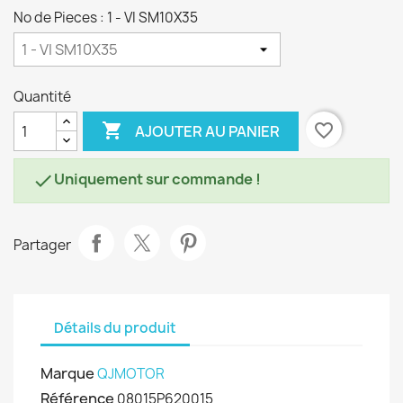
No de Pieces : 1 - VI SM10X35
Quantité

favorite_border
AJOUTER AU PANIER
Uniquement sur commande !

Partager
Détails du produit
Marque
QJMOTOR
Référence
08015P620015