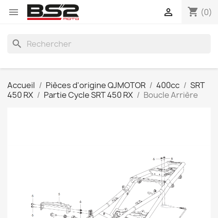
shopping_cart


(0)
search
Accueil
Pièces d'origine QJMOTOR
400cc
SRT
450 RX
Partie Cycle SRT 450 RX
Boucle Arrière