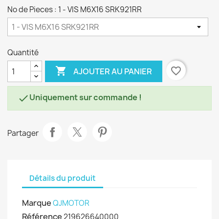
No de Pieces : 1 - VIS M6X16 SRK921RR
Quantité

favorite_border
AJOUTER AU PANIER
Uniquement sur commande !

Partager
Détails du produit
Marque
QJMOTOR
Référence
219626640000