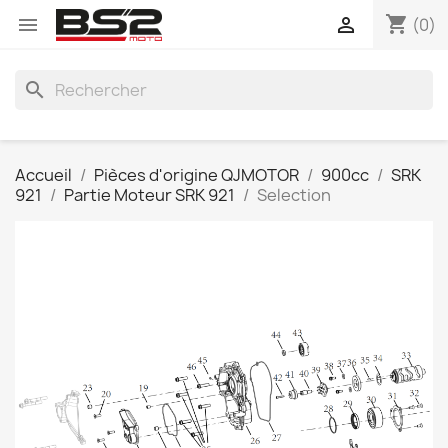
shopping_cart


(0)
search
Accueil
Pièces d'origine QJMOTOR
900cc
SRK
921
Partie Moteur SRK 921
Selection