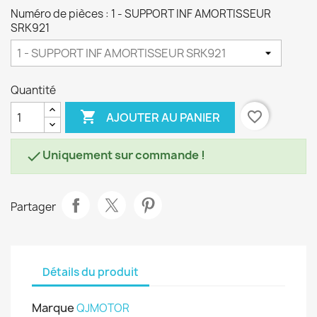
Numéro de pièces : 1 - SUPPORT INF AMORTISSEUR
SRK921
Quantité

favorite_border
AJOUTER AU PANIER
Uniquement sur commande !

Partager
Détails du produit
Marque
QJMOTOR