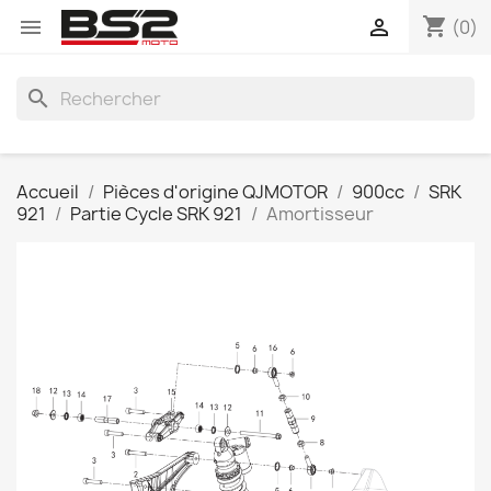
shopping_cart


(0)
search
Accueil
Pièces d'origine QJMOTOR
900cc
SRK
921
Partie Cycle SRK 921
Amortisseur