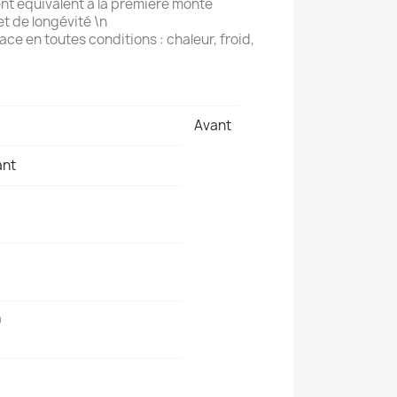
t équivalent à la première monte
et de longévité \n
ace en toutes conditions : chaleur, froid,
Avant
ant
0