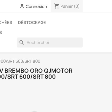
shopping_cart

Panier
(0)
Connexion
CHÉES
DÉSTOCKAGE
S
search
800/SRT 600/SRT 800
 AV BREMBO ORO QJMOTOR
00/SRT 600/SRT 800