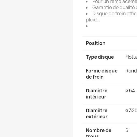
Pour un remplacemen
Garantie de qualité 
Disque de frein effic
pluie…
Position
Type disque
Flott
Forme disque
Rond
de frein
Diamètre
ø 64
intérieur
Diamètre
ø 32
extérieur
Nombre de
6
trous