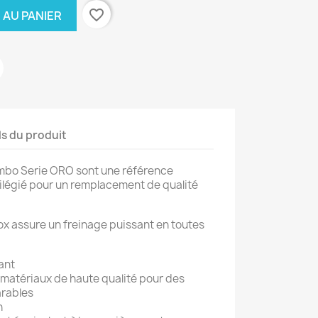
favorite_border
 AU PANIER
ls du produit
embo Serie ORO sont une référence
vilégié pour un remplacement de qualité
nox assure un freinage puissant en toutes
tant
 matériaux de haute qualité pour des
rables
n