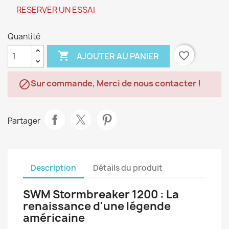
RESERVER UN ESSAI
Quantité

favorite_border
AJOUTER AU PANIER
Sur commande, Merci de nous contacter !

Partager
Description
Détails du produit
SWM Stormbreaker 1200 : La
renaissance d'une légende
américaine