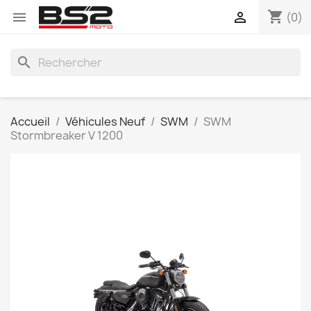
shopping_cart


(0)
search
Accueil
Véhicules Neuf
SWM
SWM
Stormbreaker V 1200